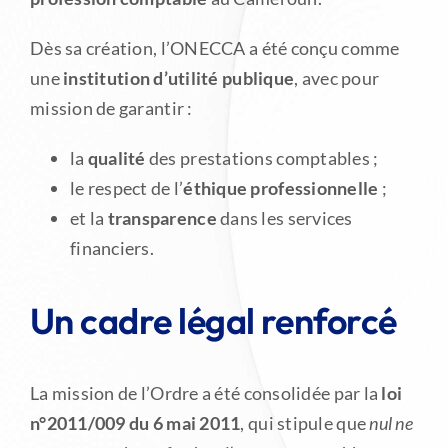
Dès sa création, l’ONECCA a été conçu comme
une
institution d’utilité publique
, avec pour
mission de garantir :
la
qualité
des prestations comptables ;
le respect de l’
éthique professionnelle
;
et la
transparence
dans les services
financiers.
Un cadre légal renforcé
La mission de l’Ordre a été consolidée par la
loi
n°2011/009 du 6 mai 2011
, qui stipule que
nul ne