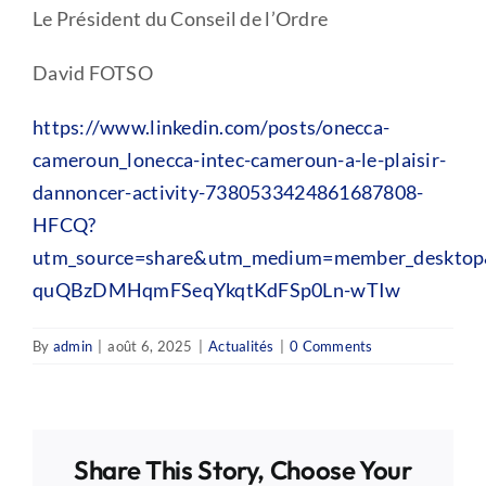
Le Président du Conseil de l’Ordre
David FOTSO
https://www.linkedin.com/posts/onecca-
cameroun_lonecca-intec-cameroun-a-le-plaisir-
dannoncer-activity-7380533424861687808-
HFCQ?
utm_source=share&utm_medium=member_deskt
quQBzDMHqmFSeqYkqtKdFSp0Ln-wTIw
By
admin
|
août 6, 2025
|
Actualités
|
0 Comments
Share This Story, Choose Your