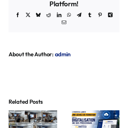
Platform!
Facebook
X
Bluesky
Reddit
LinkedIn
WhatsApp
Telegram
Tumblr
Pinterest
Xing
Email
About the Author:
admin
tion
e
MODERNISA
Related Posts
DU FICHIER
DES
myONECCA
s
CONTRIBUA
: L’ONECCA