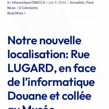
By
Informatique ONECCA
|
juin 9, 2026
|
Actualités
,
Flash
News
|
0 Comments
Read More
Notre nouvelle
localisation: Rue
LUGARD, en face
de l’informatique
Douane et collée