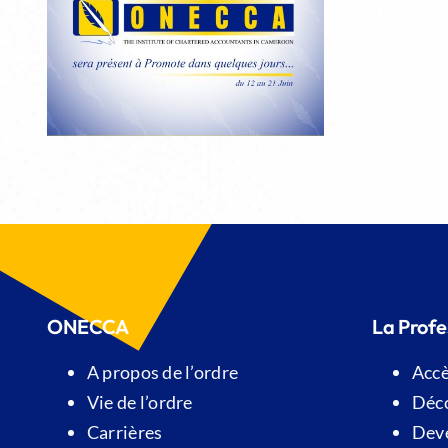
pe
ONECCA
La Profe
A propos de l’ordre
Accè
Vie de l’ordre
Déco
Carrières
Deve