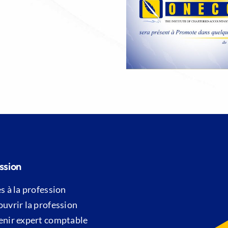
L’ONECCA participe
de
au Salon
l’informatique
International
Douane
PROMOTE 2026
et
collée
au
Musée
Maritime
ssion
s à la profession
uvrir la profession
nir expert comptable